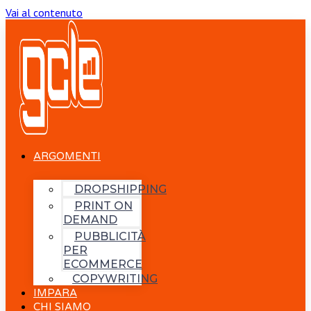
Vai al contenuto
ARGOMENTI
DROPSHIPPING
PRINT ON
DEMAND
PUBBLICITÀ
PER
ECOMMERCE
COPYWRITING
IMPARA
CHI SIAMO