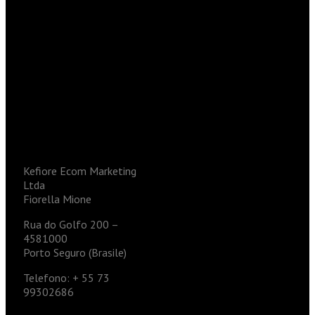
Kefiore Ecom Marketing
Ltda
Fiorella Mione
Rua do Golfo 200 –
4581000
Porto Seguro (Brasile)
Telefono: + 55 73
99302686