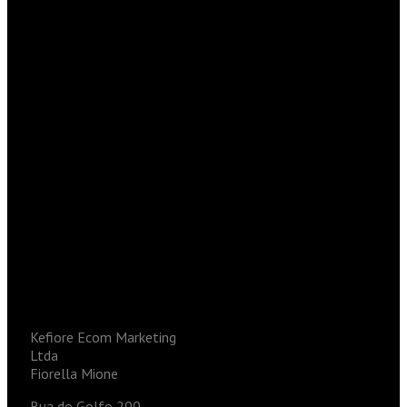
Kefiore Ecom Marketing
Ltda
Fiorella Mione
Rua do Golfo 200 –