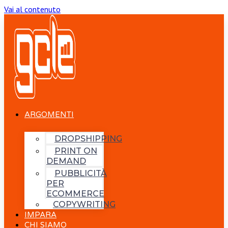
Vai al contenuto
ARGOMENTI
DROPSHIPPING
PRINT ON
DEMAND
PUBBLICITÀ
PER
ECOMMERCE
COPYWRITING
IMPARA
CHI SIAMO