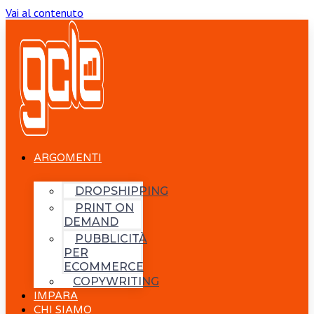
Vai al contenuto
ARGOMENTI
DROPSHIPPING
PRINT ON
DEMAND
PUBBLICITÀ
PER
ECOMMERCE
COPYWRITING
IMPARA
CHI SIAMO