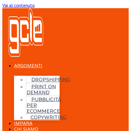
Vai al contenuto
ARGOMENTI
DROPSHIPPING
PRINT ON
DEMAND
PUBBLICITÀ
PER
ECOMMERCE
COPYWRITING
IMPARA
CHI SIAMO